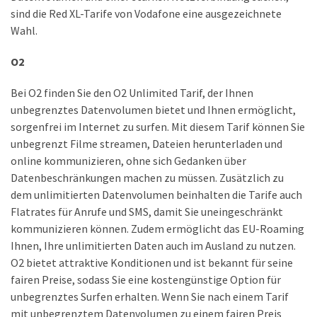
sind die Red XL-Tarife von Vodafone eine ausgezeichnete
DSL
Wahl.
(23)
O2
Tablets
&
Bei O2 finden Sie den O2 Unlimited Tarif, der Ihnen
Multimedia
unbegrenztes Datenvolumen bietet und Ihnen ermöglicht,
(34)
sorgenfrei im Internet zu surfen. Mit diesem Tarif können Sie
Smartwatches
unbegrenzt Filme streamen, Dateien herunterladen und
(13)
online kommunizieren, ohne sich Gedanken über
Datenbeschränkungen machen zu müssen. Zusätzlich zu
dem unlimitierten Datenvolumen beinhalten die Tarife auch
Handytarif
Flatrates für Anrufe und SMS, damit Sie uneingeschränkt
(38)
kommunizieren können. Zudem ermöglicht das EU-Roaming
Angebote
Ihnen, Ihre unlimitierten Daten auch im Ausland zu nutzen.
(19)
O2 bietet attraktive Konditionen und ist bekannt für seine
fairen Preise, sodass Sie eine kostengünstige Option für
Handytarif-
unbegrenztes Surfen erhalten. Wenn Sie nach einem Tarif
Vergleich
mit unbegrenztem Datenvolumen zu einem fairen Preis