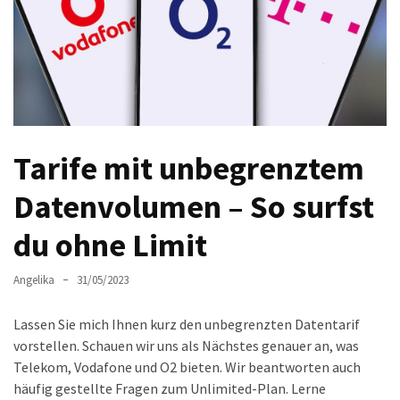
Welches
passt
am
besten
zu
dir?
Die
Tarife mit unbegrenztem
perfekte
Tablet-
Datenvolumen – So surfst
Wahl:
du ohne Limit
Ein
Vergleich
zwischen
Angelika
31/05/2023
dem
Samsung
Lassen Sie mich Ihnen kurz den unbegrenzten Datentarif
Galaxy
vorstellen. Schauen wir uns als Nächstes genauer an, was
Tab
Telekom, Vodafone und O2 bieten. Wir beantworten auch
S10
häufig gestellte Fragen zum Unlimited-Plan. Lerne