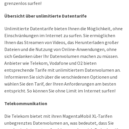
Lite
grenzenlos surfen!
und
Übersicht über unlimitierte Datentarife
dem
Apple
Unlimitierte Datentarife bieten Ihnen die Möglichkeit, ohne
iPad
Einschränkungen im Internet zu surfen. Sie ermöglichen
Pro
Ihnen das Streamen von Videos, das Herunterladen großer
13-
Dateien und die Nutzung von Online-Anwendungen, ohne
Zoll
sich Gedanken über Ihr Datenvolumen machen zu müssen.
Anbieter wie Telekom, Vodafone und O2 bieten
Reise-
entsprechende Tarife mit unlimitiertem Datenvolumen an.
Essentials-
Informieren Sie sich über die verschiedenen Optionen und
Ratgeber:
wählen Sie den Tarif, der Ihren Anforderungen am besten
Lokale
entspricht. So können Sie ohne Limit im Internet surfen!
oder
internationale
Telekommunikation
SIM-
Karte
Die Telekom bietet mit ihren MagentaMobil XL-Tarifen
–
unbegrenztes Datenvolumen an, was bedeutet, dass Sie
Was