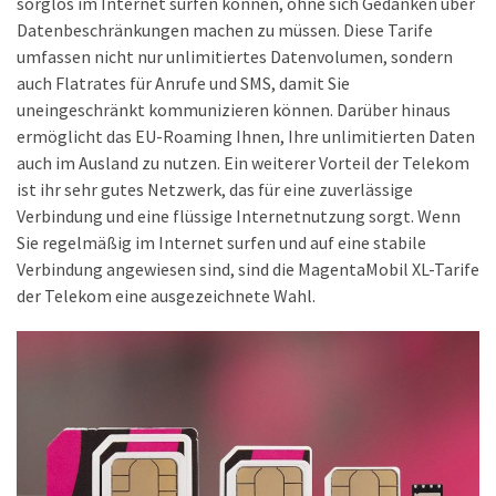
sorglos im Internet surfen können, ohne sich Gedanken über
ist
Datenbeschränkungen machen zu müssen. Diese Tarife
kostengünstiger?
umfassen nicht nur unlimitiertes Datenvolumen, sondern
auch Flatrates für Anrufe und SMS, damit Sie
Smartwatch
uneingeschränkt kommunizieren können. Darüber hinaus
vs.
ermöglicht das EU-Roaming Ihnen, Ihre unlimitierten Daten
Fitnessarmband:
auch im Ausland zu nutzen. Ein weiterer Vorteil der Telekom
Wo
ist ihr sehr gutes Netzwerk, das für eine zuverlässige
liegen
Verbindung und eine flüssige Internetnutzung sorgt. Wenn
die
Sie regelmäßig im Internet surfen und auf eine stabile
Unterschiede
Verbindung angewiesen sind, sind die MagentaMobil XL-Tarife
–
der Telekom eine ausgezeichnete Wahl.
und
was
passt
besser
zu
dir?
Kurzzeitreisende: