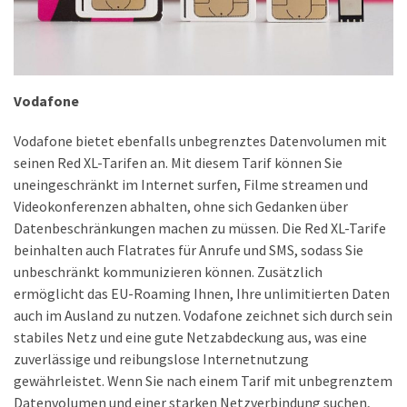
Welcher
Handy-
Tarif
ist
ideal
Vodafone
–
Vodafone bietet ebenfalls unbegrenztes Datenvolumen mit
lokale
seinen Red XL-Tarifen an. Mit diesem Tarif können Sie
SIM
uneingeschränkt im Internet surfen, Filme streamen und
oder
Videokonferenzen abhalten, ohne sich Gedanken über
internationale
Datenbeschränkungen machen zu müssen. Die Red XL-Tarife
Karte?
beinhalten auch Flatrates für Anrufe und SMS, sodass Sie
unbeschränkt kommunizieren können. Zusätzlich
ermöglicht das EU-Roaming Ihnen, Ihre unlimitierten Daten
MOST
USED
auch im Ausland zu nutzen. Vodafone zeichnet sich durch sein
CATEGORIES
stabiles Netz und eine gute Netzabdeckung aus, was eine
zuverlässige und reibungslose Internetnutzung
Handys
gewährleistet. Wenn Sie nach einem Tarif mit unbegrenztem
(31)
Datenvolumen und einer starken Netzverbindung suchen,