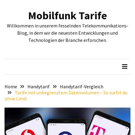
Skip
Skip
to
to
Mobilfunk Tarife
content
content
NEUESTE
Willkommen in unserem fesselnden Telekommunikations-
BEITRÄGE
Blog, in dem wir die neuesten Entwicklungen und
Technologien der Branche erforschen.
Tiefgehende
Bewertung:
Google
Pixel
Fold,
Google
Pixel
Home
Handytarif
Handytarif-Vergleich
9a
Tarife mit unbegrenztem Datenvolumen – So surfst du
ohne Limit
und
Google
Pixel
9
–