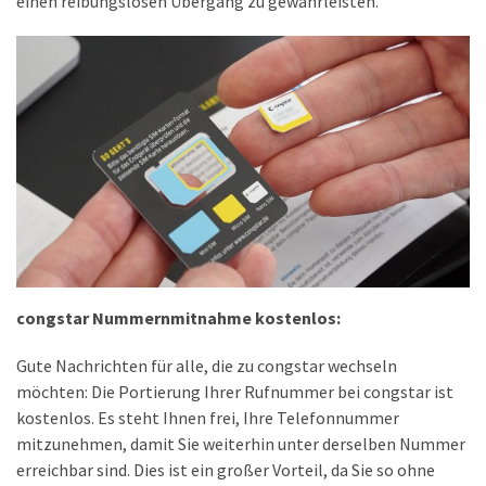
einen reibungslosen Übergang zu gewährleisten.
ist
kostengünstiger?
Smartwatch
vs.
Fitnessarmband:
Wo
liegen
die
Unterschiede
–
und
congstar Nummernmitnahme kostenlos:
was
passt
Gute Nachrichten für alle, die zu congstar wechseln
besser
möchten: Die Portierung Ihrer Rufnummer bei congstar ist
zu
kostenlos. Es steht Ihnen frei, Ihre Telefonnummer
dir?
mitzunehmen, damit Sie weiterhin unter derselben Nummer
erreichbar sind. Dies ist ein großer Vorteil, da Sie so ohne
Kurzzeitreisende: