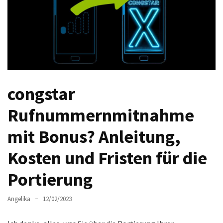
Welches
passt
am
besten
zu
dir?
Die
congstar
perfekte
Tablet-
Rufnummernmitnahme
Wahl:
mit Bonus? Anleitung,
Ein
Vergleich
Kosten und Fristen für die
zwischen
dem
Portierung
Samsung
Galaxy
Angelika
12/02/2023
Tab
S10