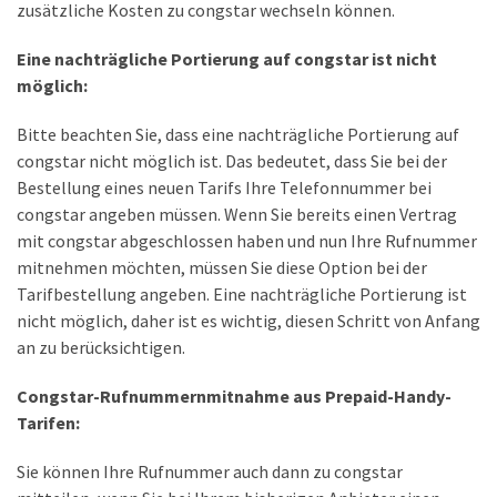
zusätzliche Kosten zu congstar wechseln können.
Welcher
Handy-
Eine nachträgliche Portierung auf congstar ist nicht
Tarif
möglich:
ist
ideal
Bitte beachten Sie, dass eine nachträgliche Portierung auf
–
congstar nicht möglich ist. Das bedeutet, dass Sie bei der
lokale
Bestellung eines neuen Tarifs Ihre Telefonnummer bei
SIM
congstar angeben müssen. Wenn Sie bereits einen Vertrag
oder
mit congstar abgeschlossen haben und nun Ihre Rufnummer
internationale
mitnehmen möchten, müssen Sie diese Option bei der
Karte?
Tarifbestellung angeben. Eine nachträgliche Portierung ist
nicht möglich, daher ist es wichtig, diesen Schritt von Anfang
an zu berücksichtigen.
MOST
USED
Congstar-Rufnummernmitnahme aus Prepaid-Handy-
CATEGORIES
Tarifen:
Handys
Sie können Ihre Rufnummer auch dann zu congstar
(31)