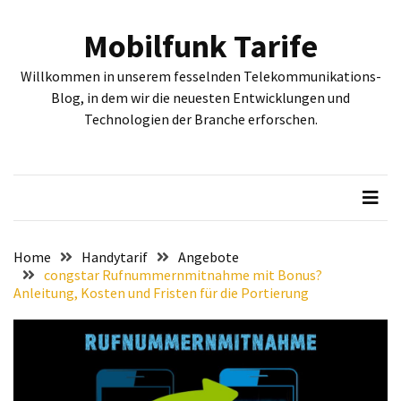
Skip
Skip
to
to
Mobilfunk Tarife
content
content
NEUESTE
Willkommen in unserem fesselnden Telekommunikations-
BEITRÄGE
Blog, in dem wir die neuesten Entwicklungen und
Technologien der Branche erforschen.
Tiefgehende
Bewertung:
Google
Pixel
Fold,
Google
Pixel
Home
Handytarif
Angebote
9a
congstar Rufnummernmitnahme mit Bonus?
Anleitung, Kosten und Fristen für die Portierung
und
Google
Pixel
9
–