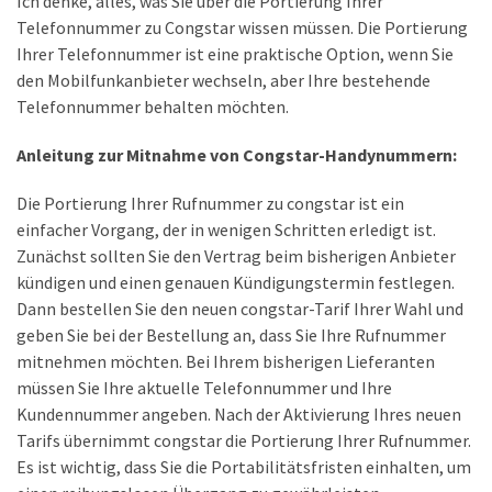
Ich denke, alles, was Sie über die Portierung Ihrer
Lite
Telefonnummer zu Congstar wissen müssen. Die Portierung
und
Ihrer Telefonnummer ist eine praktische Option, wenn Sie
dem
den Mobilfunkanbieter wechseln, aber Ihre bestehende
Apple
Telefonnummer behalten möchten.
iPad
Pro
Anleitung zur Mitnahme von Congstar-Handynummern:
13-
Zoll
Die Portierung Ihrer Rufnummer zu congstar ist ein
einfacher Vorgang, der in wenigen Schritten erledigt ist.
Reise-
Zunächst sollten Sie den Vertrag beim bisherigen Anbieter
Essentials-
kündigen und einen genauen Kündigungstermin festlegen.
Ratgeber:
Dann bestellen Sie den neuen congstar-Tarif Ihrer Wahl und
Lokale
geben Sie bei der Bestellung an, dass Sie Ihre Rufnummer
oder
mitnehmen möchten. Bei Ihrem bisherigen Lieferanten
internationale
müssen Sie Ihre aktuelle Telefonnummer und Ihre
SIM-
Kundennummer angeben. Nach der Aktivierung Ihres neuen
Karte
Tarifs übernimmt congstar die Portierung Ihrer Rufnummer.
–
Es ist wichtig, dass Sie die Portabilitätsfristen einhalten, um
Was