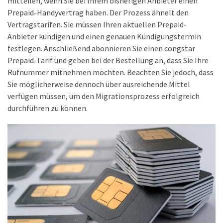
mitteilen, wenn Sie bei Ihrem bisherigen Anbieter einen
Prepaid-Handyvertrag haben. Der Prozess ähnelt den
DSL
Vertragstarifen. Sie müssen Ihren aktuellen Prepaid-
(23)
Anbieter kündigen und einen genauen Kündigungstermin
festlegen. Anschließend abonnieren Sie einen congstar
Tablets
Prepaid-Tarif und geben bei der Bestellung an, dass Sie Ihre
&
Rufnummer mitnehmen möchten. Beachten Sie jedoch, dass
Multimedia
Sie möglicherweise dennoch über ausreichende Mittel
(34)
verfügen müssen, um den Migrationsprozess erfolgreich
Smartwatches
durchführen zu können.
(13)
Handytarif
(38)
Angebote
(19)
Handytarif-
Vergleich