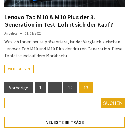
Lenovo Tab M10 & M10 Plus der 3.
Generation im Test: Lohnt sich der Kauf?
Angelika
01/01/2023
Was ich Ihnen heute präsentiere, ist der Vergleich zwischen
Lenovos Tab M10 und M10 Plus der dritten Generation. Diese
Tablets sind auf dem Markt sehr
WEITERLESEN
Seitennummerierung
Vorherige
1
…
12
13
der
SUCHEN
Beiträge
NEUESTE BEITRÄGE