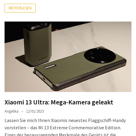
WEITERLESEN
DSL
(23)
Tablets
&
Multimedia
(34)
Smartwatches
(13)
Handytarif
(38)
Xiaomi 13 Ultra: Mega-Kamera geleakt
Angebote
Angelika
12/01/2023
(19)
Lassen Sie mich Ihnen Xiaomis neuestes Flaggschiff-Handy
Handytarif-
vorstellen – das Mi 13 Extreme Commemorative Edition.
Vergleich
Eines der herausragenden Merkmale des Geräts ist die