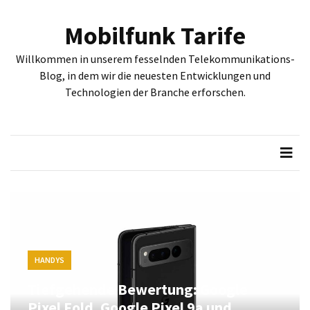
Skip
Skip
to
to
Mobilfunk Tarife
content
content
NEUESTE
Willkommen in unserem fesselnden Telekommunikations-
BEITRÄGE
Blog, in dem wir die neuesten Entwicklungen und
Technologien der Branche erforschen.
Tiefgehende
Bewertung:
Google
Pixel
Fold,
Google
Pixel
9a
und
Google
Pixel
HANDYS
9
Tiefgehende Bewertung: Google
–
Pixel Fold, Google Pixel 9a und