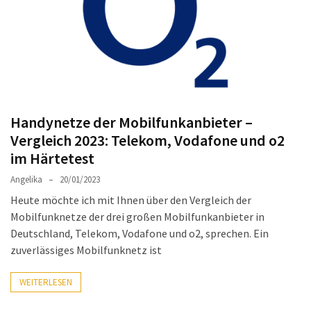
ist
kostengünstiger?
Smartwatch
vs.
Fitnessarmband:
Wo
Handynetze der Mobilfunkanbieter –
liegen
Vergleich 2023: Telekom, Vodafone und o2
die
im Härtetest
Unterschiede
–
Angelika
20/01/2023
und
Heute möchte ich mit Ihnen über den Vergleich der
was
Mobilfunknetze der drei großen Mobilfunkanbieter in
passt
Deutschland, Telekom, Vodafone und o2, sprechen. Ein
besser
zuverlässiges Mobilfunknetz ist
zu
dir?
WEITERLESEN
Kurzzeitreisende: