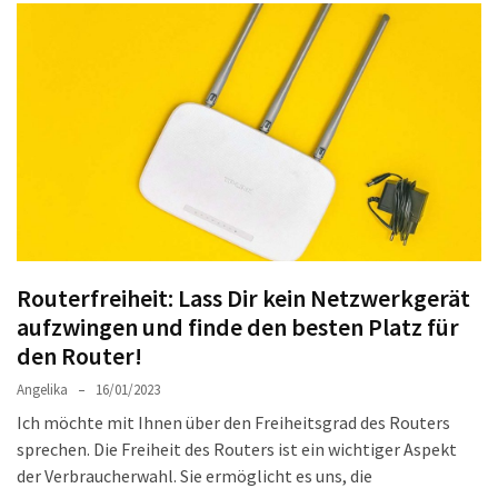
Welcher
Handy-
Tarif
ist
ideal
–
lokale
SIM
oder
internationale
Karte?
Routerfreiheit: Lass Dir kein Netzwerkgerät
aufzwingen und finde den besten Platz für
den Router!
MOST
USED
Angelika
16/01/2023
CATEGORIES
Ich möchte mit Ihnen über den Freiheitsgrad des Routers
sprechen. Die Freiheit des Routers ist ein wichtiger Aspekt
Handys
der Verbraucherwahl. Sie ermöglicht es uns, die
(31)